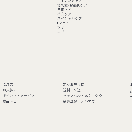
エイジングケア
低刺激/敏感肌ケア
角質ケア
毛穴ケア
スペシャルケア
UVケア
ツヤ
カバー
ご注文
定期お届け便
お支払い
送料・配送
ポイント・クーポン
キャンセル・返品・交換
商品レビュー
会員登録・メルマガ