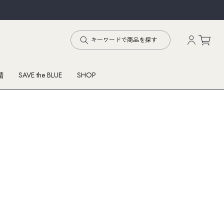
SAVE the BLUE
SHOP
精