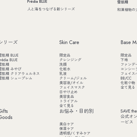
Prédia BLUE
雪肌精
人と海をつなげる新シリーズ
和漢植物の
シリーズ
Skin Care
Base M
雪肌精 BLUE
限定品
限定品
rédia BLUE
クレンジング
下地
雪肌精
洗顔
ファンデ
雪肌精 みやび
化粧水
コンシー
雪肌精 クリアウェルネス
乳液
フェイス
雪肌精 シュープレム
クリーム/ジェル
BB/CC
美容液/オイル
化粧小物
フェイスマスク
全て見る
日やけ止め
美容食品
トライアル
全て見る
Gifts
お悩み・目的別
SAVE the
公式オ
Goods
ービス
美白ケア
保湿ケア
透明感/くすみケア