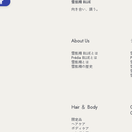
雪肌精 BLUE
向き合い、調う。
About Us
雪肌精 BLUEとは
Prédia BLUEとは
P
雪肌精とは
雪肌精の歴史
Hair ＆ Body
限定品
ヘアケア
ボディケア