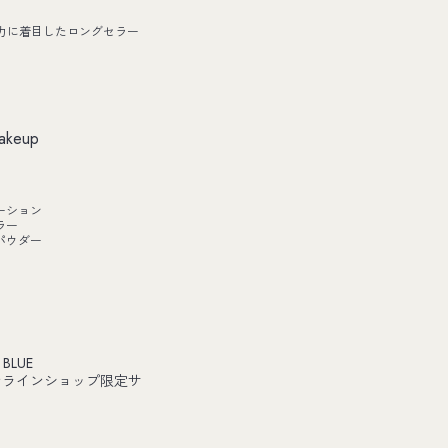
力に着目したロングセラー
akeup
ーション
ラー
パウダー
 BLUE
ンラインショップ限定サ