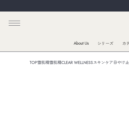
About Us
シリーズ
カ
TOP
雪肌精
雪肌精CLEAR WELLNESS
スキンケア
日やけ