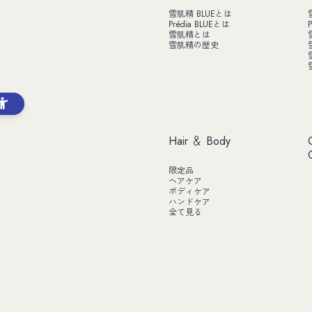
雪肌精 BLUEとは
Prédia BLUEとは
P
雪肌精とは
雪肌精の歴史
Hair ＆ Body
限定品
ヘアケア
ボディケア
ハンドケア
全て見る