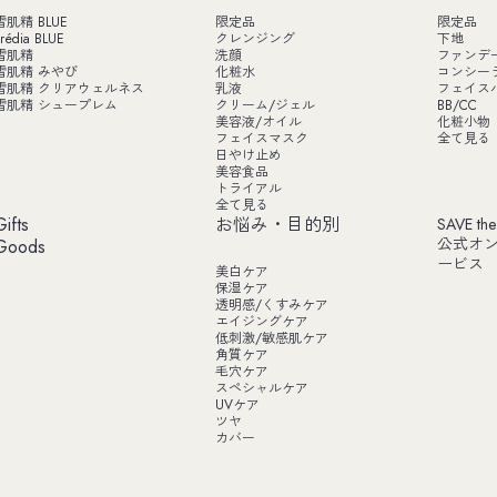
雪肌精 BLUE
限定品
限定品
rédia BLUE
クレンジング
下地
雪肌精
洗顔
ファンデ
雪肌精 みやび
化粧水
コンシー
雪肌精 クリアウェルネス
乳液
フェイス
雪肌精 シュープレム
クリーム/ジェル
BB/CC
美容液/オイル
化粧小物
フェイスマスク
全て見る
日やけ止め
美容食品
トライアル
全て見る
Gifts
お悩み・目的別
SAVE the
公式オ
Goods
ービス
美白ケア
保湿ケア
透明感/くすみケア
エイジングケア
低刺激/敏感肌ケア
角質ケア
毛穴ケア
スペシャルケア
UVケア
ツヤ
カバー