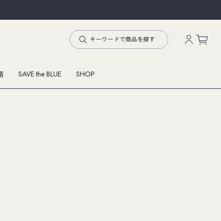
SAVE the BLUE
SHOP
精