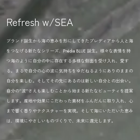
Refresh w/SEA
ブランド誕生から海の恵みを形にしてきた
プレディアから
人と海
をつなげる新たなシリーズ、
Prédia BLUE 誕生。
様々な表情を持
つ海のように
自分の中に存在する多様な側面を受け入れ、
愛す
る。
まるで自分の心の波に気持ちをゆだねるようにありのままの
自分を楽しむ。
そしてその先にあるのは新しい自分との出会い。
自分の”波”さえも楽しむことから始まる新たな
ビューティを提案
します。
産地や効果にこだわった素材をふんだんに
取り入れ、
心
まで響く香りやテクスチャーを実現。
そして海にいただいた恵み
は、
環境にやさしいものづくりで、未来に還元します。