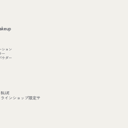
akeup
ーション
ラー
パウダー
 BLUE
ンラインショップ限定サ