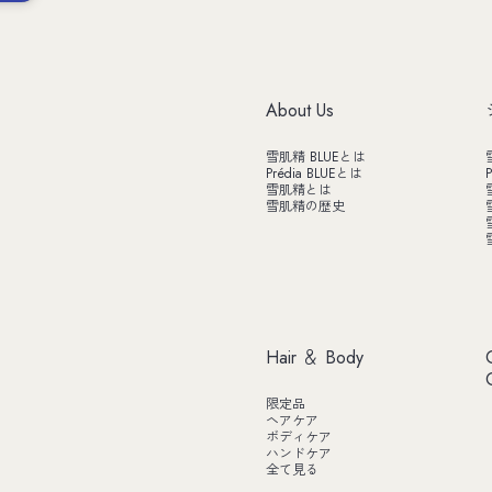
About Us
雪肌精 BLUEとは
Prédia BLUEとは
P
雪肌精とは
雪肌精の歴史
Hair ＆ Body
限定品
ヘアケア
ボディケア
ハンドケア
全て見る