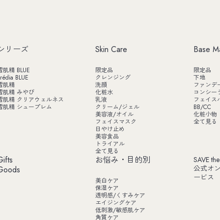
シリーズ
Skin Care
Base M
雪肌精 BLUE
限定品
限定品
rédia BLUE
クレンジング
下地
雪肌精
洗顔
ファンデ
雪肌精 みやび
化粧水
コンシー
雪肌精 クリアウェルネス
乳液
フェイス
雪肌精 シュープレム
クリーム/ジェル
BB/CC
美容液/オイル
化粧小物
フェイスマスク
全て見る
日やけ止め
美容食品
トライアル
全て見る
Gifts
お悩み・目的別
SAVE the
公式オ
Goods
ービス
美白ケア
保湿ケア
透明感/くすみケア
エイジングケア
低刺激/敏感肌ケア
角質ケア