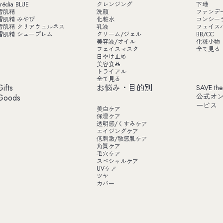
rédia BLUE
クレンジング
下地
雪肌精
洗顔
ファンデ
雪肌精 みやび
化粧水
コンシー
雪肌精 クリアウェルネス
乳液
フェイス
雪肌精 シュープレム
クリーム/ジェル
BB/CC
美容液/オイル
化粧小物
フェイスマスク
全て見る
日やけ止め
美容食品
トライアル
全て見る
Gifts
お悩み・目的別
SAVE the
公式オ
Goods
ービス
美白ケア
保湿ケア
透明感/くすみケア
エイジングケア
低刺激/敏感肌ケア
角質ケア
毛穴ケア
スペシャルケア
UVケア
ツヤ
カバー