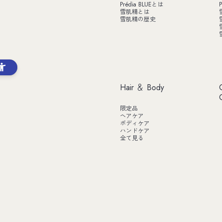
Prédia BLUEとは
P
雪肌精とは
雪肌精の歴史
Hair ＆ Body
限定品
ヘアケア
ボディケア
ハンドケア
全て見る