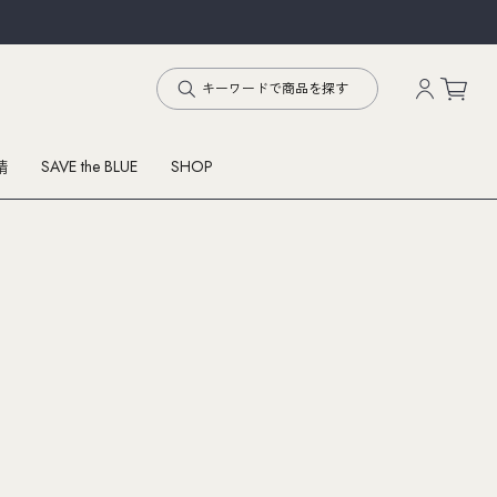
SAVE the BLUE
SHOP
精