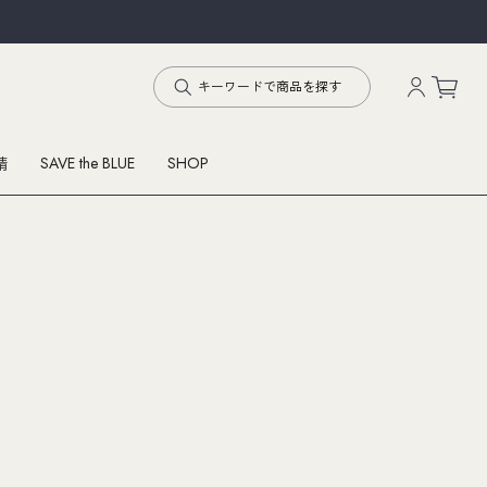
SAVE the BLUE
SHOP
精