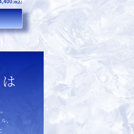
4,400
（税込）
とは
”。
ェル、
と