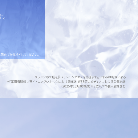
す。
閉めてから冷やしてください。
メラニンの生成を抑え、シミ・ソバカスを防ぎます。/ くすみは乾燥による
＊「薬用雪肌精 ブライトニングシリーズ」における雑誌・WEB等のメディアにおける受賞総数
（2025年12月末時点）※2位以下や個人賞を含む