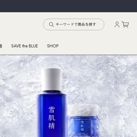
SAVE the BLUE
SHOP
精