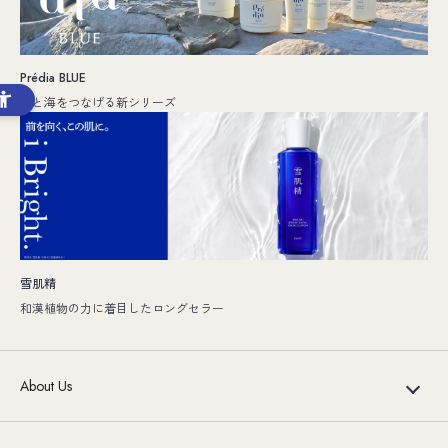
Prédia BLUE
人と海をつなげる新シリーズ
雪肌精
和漢植物の力に着目したロングセラー
About Us