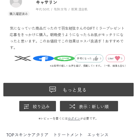
キャサリン
年代:
50代
性別:
女性
肌質:
混合肌
気になっていた商品だったので羽生結弦さんのGIFTミラープレゼント
応募をきっかけに購入。朝晩使うようになったらお肌がモッチリにな
ったと思います。このお値段でこの効果はコスパ良過ぎ！おすすめで
す。
Like!
5
参考になった
3
※お客様の嬉しいお声を選び、掲載しています。（一部、編集も含む）
もっと見る
絞り込み
表示：新しい順
※レビューを書くには
ログイン
が必要です。
TOP
スキンケア
クリア トリートメント エッセンス