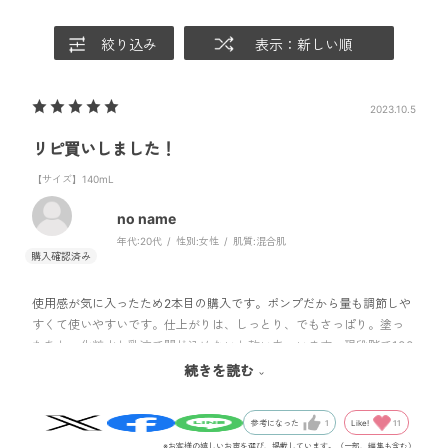
絞り込み
表示：新しい順
2023.10.5
リピ買いしました！
【サイズ】140mL
no name
年代:
20代
性別:
女性
肌質:
混合肌
使用感が気に入ったため2本目の購入です。ポンプだから量も調節しや
すくて使いやすいです。仕上がりは、しっとり、でもさっぱり。塗っ
たあと、化粧水と乳液で閉じ込めないと乾いちゃいます。現段階で100
点ですが、残りの量がわかるように、ケースが不透明になったら120
続きを読む
点!!
Like!
11
参考になった
1
※お客様の嬉しいお声を選び、掲載しています。（一部、編集も含む）