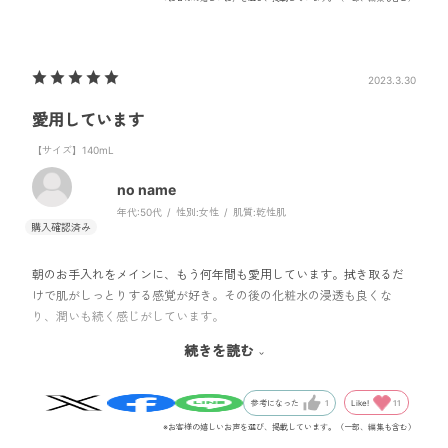
2023.3.30
愛用しています
【サイズ】140mL
no name
年代:
50代
性別:
女性
肌質:
乾性肌
朝のお手入れをメインに、もう何年間も愛用しています。拭き取るだ
けで肌がしっとりする感覚が好き。その後の化粧水の浸透も良くな
り、潤いも続く感じがしています。
油断すると乾燥しやすい肌なので、これからも愛用したいと思ってま
続きを読む
す。
オンラインで注文後、すぐに届いたので、助かります。
Like!
11
参考になった
1
※お客様の嬉しいお声を選び、掲載しています。（一部、編集も含む）