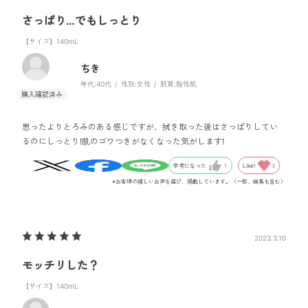
さっぱり…でもしっとり
【サイズ】140mL
ちき
年代:
40代
性別:
女性
肌質:
脂性肌
思ったよりとろみのある感じですが、拭き取った後はさっぱりしてい
るのにしっとり!肌のゴワつきがなくなった気がします!
Like!
3
参考になった
1
※お客様の嬉しいお声を選び、掲載しています。（一部、編集も含む）
2023.3.10
モッチリした？
【サイズ】140mL