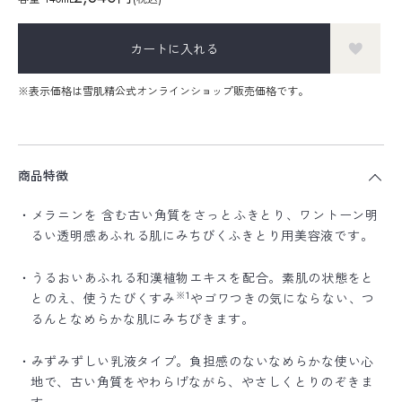
カートに入れる
※表示価格は雪肌精公式オンラインショップ販売価格です。
商品特徴
・メラニンを 含む古い角質をさっとふきとり、ワントーン明
るい透明感あふれる肌にみちびくふきとり用美容液です。
・うるおいあふれる和漢植物エキスを配合。素肌の状態をと
※1
とのえ、使うたびくすみ
やゴワつきの気にならない、つ
るんとなめらかな肌にみちびきます。
・みずみずしい乳液タイプ。負担感のないなめらかな使い心
地で、古い角質をやわらげながら、やさしくとりのぞきま