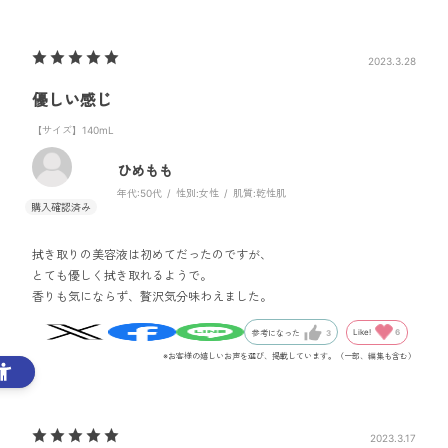
2023.3.28
優しい感じ
【サイズ】140mL
ひめもも
年代:
50代
性別:
女性
肌質:
乾性肌
拭き取りの美容液は初めてだったのですが、
とても優しく拭き取れるようで。
香りも気にならず、贅沢気分味わえました。
Like!
6
参考になった
3
※お客様の嬉しいお声を選び、掲載しています。（一部、編集も含む）
2023.3.17