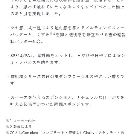
りのよさを兼ね備えた板状粉体を最多量
配合することに
より、思わず触れていたくなるようなすべすべとした極上
のあと肌を実現しました。
・ツヤ感、均一性により透明感を与えるメルティングスノー
※2
パウダーと、くすみ
を抑え透明感を際立たせる雪の結晶
状パウダー配合。
・SPF14/PA+。紫外線をカットし、日やけや日やけによるシ
ミ・ソバカスを防ぎます。
・雪肌精シリーズ共通のモダンフローラルのやさしい香りで
す。
・カバー力を与えるスポンジ面と、ナチュラルな仕上がりを
叶える起毛面がついた両面スポンジです。
※1 コーセー内比
※2 乾燥による
※CCとはComplete（コンプリート・完璧な）Clarity（クラリティ・透