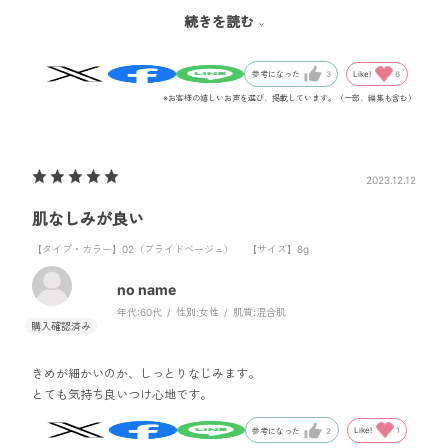
ですがこのCCはとにかく崩れずテカらずです。
続きを読む
化粧水、BBを下地にしていますが、夕方になってもテカりなど出てき
ません。
Like!
6
参考になった
3
私は基本リキッド派なので、パフだと塗るのも簡単です。
※お客様の嬉しいお声を選び、掲載しています。（一部、編集も含む）
お色はあまり種類派がありまさんが、白浮きや黒すぎなどの問題は全
くありませんでした。
2023.12.12
お化粧が楽になって助かります。
肌なしみが良い
【タイプ・カラー】02（ブライドベージュ）
【サイズ】8g
no name
年代:
60代
性別:
女性
肌質:
混合肌
きめが細かいのか、しっとりなじみます。
とても気持ち良いつけ心地です。
Like!
1
参考になった
2