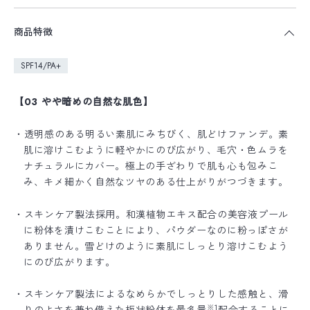
商品特徴
SPF14/PA+
【03 やや暗めの自然な肌色】
・透明感のある明るい素肌にみちびく、肌どけファンデ。素
肌に溶けこむように軽やかにのび広がり、毛穴・色ムラを
ナチュラルにカバー。極上の手ざわりで肌も心も包みこ
み、キメ細かく自然なツヤのある仕上がりがつづきます。
・スキンケア製法採用。和漢植物エキス配合の美容液プール
に粉体を漬けこむことにより、パウダーなのに粉っぽさが
ありません。雪どけのように素肌にしっとり溶けこむよう
にのび広がります。
・スキンケア製法によるなめらかでしっとりした感触と、滑
※1