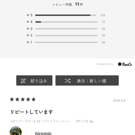
11
レビュー件数：
件
★
5
(10)
★
4
(1)
★
3
(0)
★
2
(0)
★
1
(0)
絞り込み
表示：新しい順
2026.5.6
リピートしています
【タイプ・カラー】02（ブライドベージュ）
【サイズ】8g
hiromin