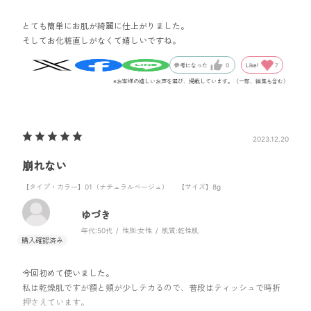
とても簡単にお肌が綺麗に仕上がりました。
そしてお化粧直しがなくて嬉しいですね。
Like!
7
参考になった
0
※お客様の嬉しいお声を選び、掲載しています。（一部、編集も含む）
2023.12.20
崩れない
【タイプ・カラー】01（ナチュラルベージュ）
【サイズ】8g
ゆづき
年代:
50代
性別:
女性
肌質:
乾性肌
今回初めて使いました。
私は乾燥肌ですが額と頬が少しテカるので、普段はティッシュで時折
押さえています。