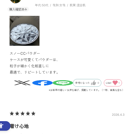
年代:
50代
性別:
女性
肌質:
混合肌
スノーCCパウダー
ケースが可愛くてパウダーは、
粒子が細かく化粧直しに
最適で、リピートしています。
Like!
1
参考になった
0
※お客様の嬉しいお声を選び、掲載しています。（一部、編集も含む）
2026.4.3
着け心地