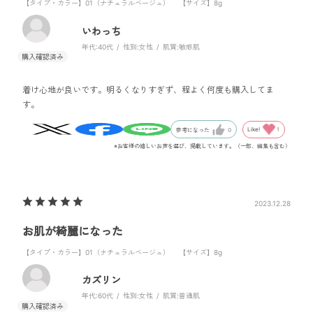
【タイプ・カラー】01（ナチュラルベージュ）
【サイズ】8g
いわっち
年代:
40代
性別:
女性
肌質:
敏感肌
着け心地が良いです。明るくなりすぎず、程よく何度も購入してま
す。
Like!
1
参考になった
0
※お客様の嬉しいお声を選び、掲載しています。（一部、編集も含む）
2023.12.28
お肌が綺麗になった
【タイプ・カラー】01（ナチュラルベージュ）
【サイズ】8g
カズリン
年代:
60代
性別:
女性
肌質:
普通肌