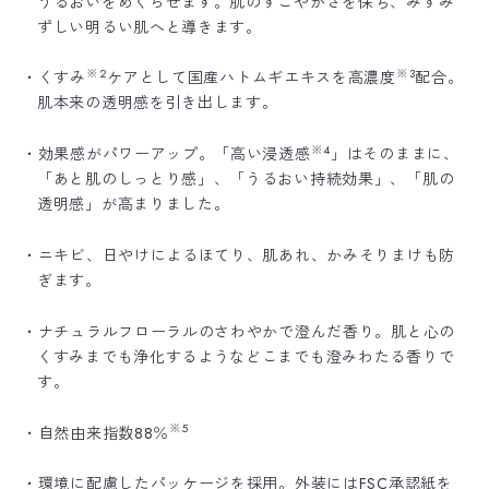
うるおいをめぐらせます。肌のすこやかさを保ち、みずみ
ずしい明るい肌へと導きます。
※2
※3
・くすみ
ケアとして国産ハトムギエキスを高濃度
配合。
肌本来の透明感を引き出します。
※4
・効果感がパワーアップ。「高い浸透感
」はそのままに、
「あと肌のしっとり感」、「うるおい持続効果」、「肌の
透明感」が高まりました。
・ニキビ、日やけによるほてり、肌あれ、かみそりまけも防
ぎます。
・ナチュラルフローラルのさわやかで澄んだ香り。肌と心の
くすみまでも浄化するようなどこまでも澄みわたる香りで
す。
※5
・自然由来指数88％
・環境に配慮したパッケージを採用。外装にはFSC承認紙を