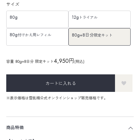
サイズ
80g
12g
トライアル
80g
80g+8日分
付けかえ用レフィル
限定キット
4,950円
容量
80g+8日分 限定キット
(税込)
カートに入れる
※表示価格は雪肌精公式オンラインショップ販売価格です。
商品特徴