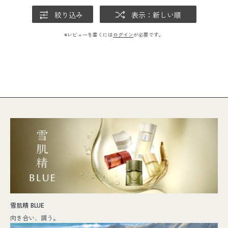
絞り込み
表示：新しい順
※レビューを書くには
ログイン
が必要です。
雪肌精 BLUE
向き合い、調う。