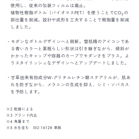
使用し、従来の包装フィルムは廃止。
植物性樹脂ボトル（バイオマスPET）を使うことでCO
の
2
排出量を削減。設計や成形を工夫することで樹脂量を削減
しました。
・モダンなボトルデザインへと刷新。雪肌精のアイコンであ
る青いカラーと薬瓶らしい形状は引き継ぎながら、傾斜が
かかったキャップや容器のカーブでモダンさをプラス。よ
りスタイリッシュなデザインへとアップデートしました。
・甘草由来有効成分W-グリチルレチン酸ステアリルが、肌あ
れを防ぎながら、メラニンの生成を抑え、シミ・ソバカス
を予防します。
※2 乾燥による
※3 ブランド内比
※4 角層まで
※5 水を含む ISO 16128 準拠