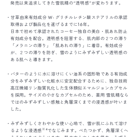
発売以来追求してきた雪肌精の“透明感”が変わります。
・甘草由来有効成分 W- グリチルレチン酸ステアリルの承認
取得および製品化を遂げるまでに16年。
日本で初めて承認されたコーセー独自の美白・肌あれ防止
有効成分を配合。透明感を阻害する、肌内部の２つの滞り
「メラニンの滞り」「肌あれの滞り」に着目。有効成分
が、２つの滞りを防ぎ、雪のようにみずみずしい透明感の
ある肌へと導きます。
・バターのように水に溶けにくい油系の固形物である有効成
分をみずみずしい化粧水に安定配合するために、独自技術
高圧微細リン脂質乳化した生体類似エマルジョンカプセル
を採用。サイズの小さなカプセルのため、薬用 雪肌精なら
ではのみずみずしい感触と角層深くまでの浸透感が叶いま
した。
・みずみずしくさわやかな使い心地で、雪が肌にふれて溶け
※4
るような浸透感
でなじみます。べたつかず、角層深くへ