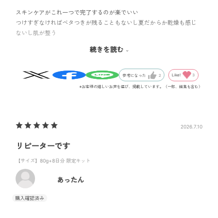
スキンケアがこれ一つで完了するのが楽でいい
つけすぎなければベタつきが残ることもないし夏だからか乾燥も感じ
ないし肌が整う
塗った瞬間にひんやり感があり気持ち良い
続きを読む
冷蔵庫に入れたらもっと冷たさが増すので夏の間は冷蔵庫に入れて使
おうと思います
Like!
3
参考になった
2
※お客様の嬉しいお声を選び、掲載しています。（一部、編集も含む）
2026.7.10
リピーターです
【サイズ】80g+8日分 限定キット
あったん