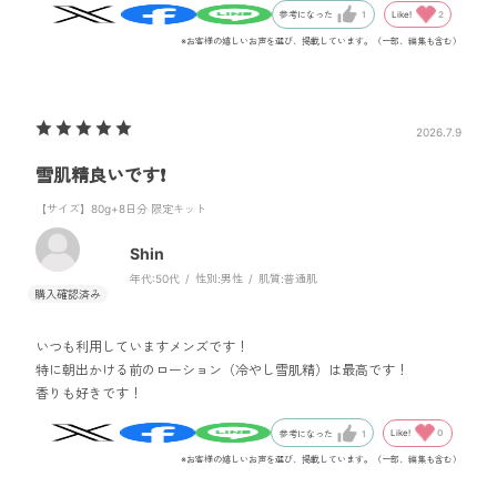
Like!
2
参考になった
1
※お客様の嬉しいお声を選び、掲載しています。（一部、編集も含む）
2026.7.9
雪肌精良いです❗️
【サイズ】80g+8日分 限定キット
Shin
年代:
50代
性別:
男性
肌質:
普通肌
いつも利用していますメンズです！
特に朝出かける前のローション（冷やし雪肌精）は最高です！
香りも好きです！
Like!
0
参考になった
1
※お客様の嬉しいお声を選び、掲載しています。（一部、編集も含む）