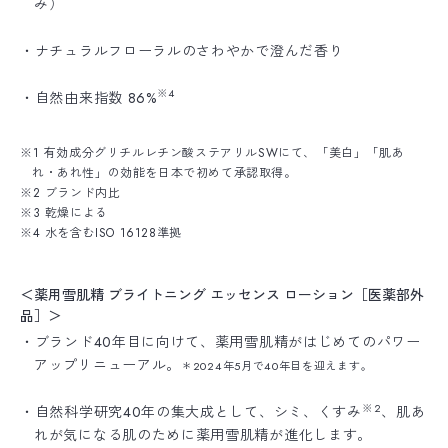
み）
・ナチュラルフローラルのさわやかで澄んだ香り
※4
・自然由来指数 86%
※1 有効成分グリチルレチン酸ステアリルSWにて、「美白」「肌あ
れ・あれ性」の効能を日本で初めて承認取得。
※2 ブランド内比
※3 乾燥による
※4 水を含むISO 16128準拠
＜薬用雪肌精 ブライトニング エッセンス ローション［医薬部外
品］＞
・ブランド40年目に向けて、薬用雪肌精がはじめてのパワー
アップリニューアル。
＊2024年5月で40年目を迎えます。
※2
・自然科学研究40年の集大成として、シミ、くすみ
、肌あ
れが気になる肌のために薬用雪肌精が進化します。