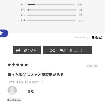
★
4
(18)
★
3
(3)
★
2
(0)
★
1
(0)
絞り込み
表示：新しい順
2026.7.10
塗った瞬間にスッと清涼感がある
【サイズ】80g+8日分 限定キット
なな