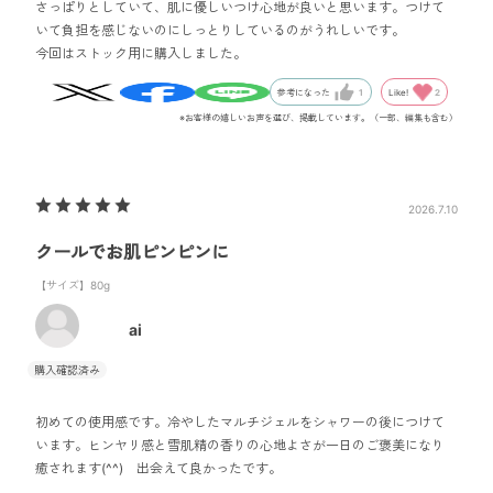
さっぱりとしていて、肌に優しいつけ心地が良いと思います。つけて
いて負担を感じないのにしっとりしているのがうれしいです。
今回はストック用に購入しました。
Like!
2
参考になった
1
※お客様の嬉しいお声を選び、掲載しています。（一部、編集も含む）
2026.7.10
クールでお肌ピンピンに
【サイズ】80g
ai
初めての使用感です。冷やしたマルチジェルをシャワーの後につけて
います。ヒンヤリ感と雪肌精の香りの心地よさが一日のご褒美になり
癒されます(^^) 出会えて良かったです。