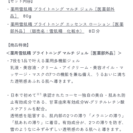
【セット内容】
・
薬用雪肌精 ブライトニング マルチ ジェル［医薬部外
品］
80g
・
薬用雪肌精 ブライトニング エッセンス ローション［医薬
部外品］（販売名：雪肌精 化粧水）
8日分
【商品特徴】
＜薬用雪肌精 ブライトニング マルチ ジェル［医薬部外品］＞
・7役を1品で叶える薬用多機能ジェル
乳液・美容液・クリーム・アイクリーム・美容オイル・マ
ッサージ・マスクの7つの機能を兼ね備え、うるおいに満ち
た透明感あふれる肌へ導きます。
※1
・日本で初めて
承認されたコーセー独自の美白・肌あれ防
止有効成分である、甘草由来有効成分W-グリチルレチン酸
ステアリルを配合。
透明感を阻害する、肌内部の2つの滞り「メラニンの滞り」
「肌あれの滞り」に着目。有効成分が、2つの滞りを防ぎ、
雪のようなにみずみずしい透明感のある肌へと導きます。