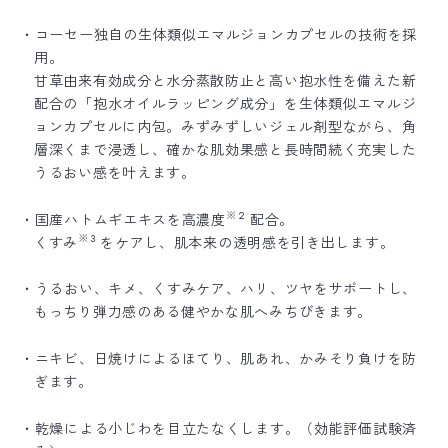
・コーセー独自の生体類似エマルジョンカプセルの技術を採
用。
甘草由来有効成分と水分蒸散防止と高い抱水性を備えた新
配合の「抱水オイルラッピング成分」を生体類似エマルジ
ョンカプセルに内包。みずみずしいジェル剤型ながら、角
層深くまで浸透し、確かな肌効果感と長時間続く充実した
うるおい感を叶えます。
※2
・国産ハトムギエキスを高濃度
配合。
※3
くすみ
をケアし、肌本来の透明感を引き出します。
・うるおい、キメ、くすみケア、ハリ、ツヤをサポートし、
もっちり弾力感のある健やかな肌へみちびきます。
・ニキビ、日焼けによるほてり、肌あれ、かみそり負けを防
ぎます。
・乾燥による小じわを目立たなくします。（効能評価試験済