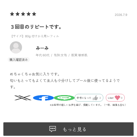
2026.7.9
３回目のリピートです。
【サイズ】80g 付けかえ用レフィル
みーみ
年代:
60代
性別:
女性
肌質:
敏感肌
めちゃくちゃお気に入りです。
匂いもとってもよくて主人も小分けしてプール後に使ってるようで
す。
Like!
0
参考になった
2
※お客様の嬉しいお声を選び、掲載しています。（一部、編集も含む）
もっと見る