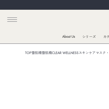
About Us
シリーズ
カ
TOP
雪肌精
雪肌精CLEAR WELLNESS
スキンケア
マスク