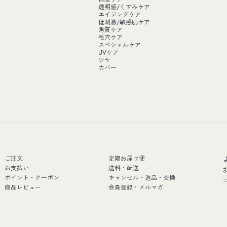
透明感/くすみケア
エイジングケア
低刺激/敏感肌ケア
角質ケア
毛穴ケア
スペシャルケア
UVケア
ツヤ
カバー
ご注文
定期お届け便
お支払い
送料・配送
ポイント・クーポン
キャンセル・返品・交換
商品レビュー
会員登録・メルマガ