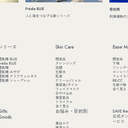
Prédia BLUE
雪肌精
人と海をつなげる新シリーズ
和漢植物の
シリーズ
Skin Care
Base M
雪肌精 BLUE
限定品
限定品
rédia BLUE
クレンジング
下地
雪肌精
洗顔
ファンデ
雪肌精 みやび
化粧水
コンシー
雪肌精 クリアウェルネス
乳液
フェイス
雪肌精 シュープレム
クリーム/ジェル
BB/CC
美容液/オイル
化粧小物
フェイスマスク
全て見る
日やけ止め
美容食品
トライアル
全て見る
Gifts
お悩み・目的別
SAVE the
公式オ
Goods
ービス
美白ケア
保湿ケア