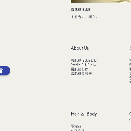
雪肌精 BLUE
向き合い、調う。
About Us
雪肌精 BLUEとは
Prédia BLUEとは
P
雪肌精とは
雪肌精の歴史
Hair ＆ Body
限定品
ヘアケア