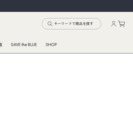
SAVE the BLUE
SHOP
精