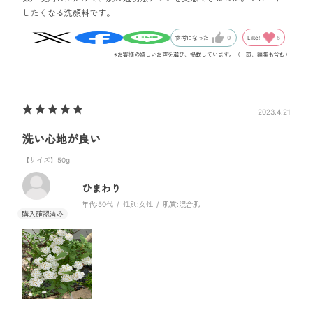
したくなる洗顔料です。
Like!
5
参考になった
0
※お客様の嬉しいお声を選び、掲載しています。（一部、編集も含む）
2023.4.21
洗い心地が良い
【サイズ】50g
ひまわり
年代:
50代
性別:
女性
肌質:
混合肌