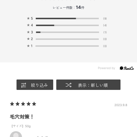
14
レビュー件数：
件
★
5
(9)
★
4
(4)
★
3
(1)
★
2
(0)
★
1
(0)
絞り込み
表示：新しい順
2023.9.8
毛穴対策！
【サイズ】50g