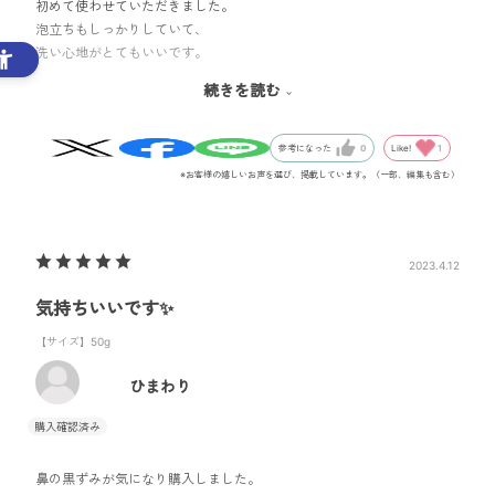
初めて使わせていただきました。
泡立ちもしっかりしていて、
洗い心地がとてもいいです。
洗った後も肌がつっぱる事もなく
続きを読む
やさしい潤いがあります。
またリピートします。
Like!
1
参考になった
0
※お客様の嬉しいお声を選び、掲載しています。（一部、編集も含む）
2023.4.12
気持ちいいです✨
【サイズ】50g
ひまわり
鼻の黒ずみが気になり購入しました。