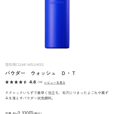
雪肌精CLEAR WELLNESS
パウダー ウォッシュ Ｄ・Ｔ
4.6
（14）
レビューを見る
テクニックいらずで素早く泡立ち、毛穴につまったよごれや黒ず
みを落とすパウダー状洗顔料。
2,310円
容量
50g
(税込)