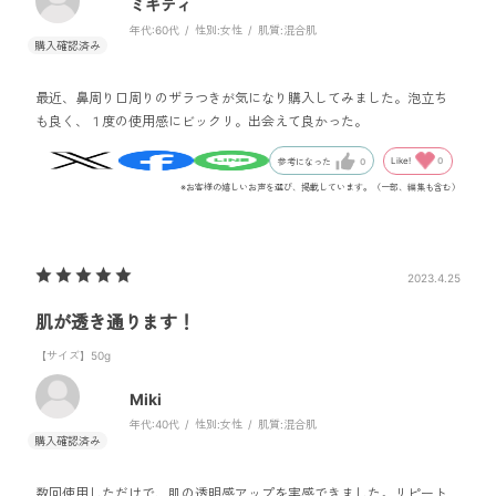
ミキティ
年代:
60代
性別:
女性
肌質:
混合肌
最近、鼻周り口周りのザラつきが気になり購入してみました。泡立ち
も良く、１度の使用感にビックリ。出会えて良かった。
Like!
0
参考になった
0
※お客様の嬉しいお声を選び、掲載しています。（一部、編集も含む）
2023.4.25
肌が透き通ります！
【サイズ】50g
Miki
年代:
40代
性別:
女性
肌質:
混合肌
数回使用しただけで、肌の透明感アップを実感できました。リピート