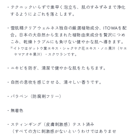
・テクニックいらずで素早く泡立ち、肌のすみずみまで浄化
するようによごれを落とします。
・雪肌精クリアウェルネス独自の厳選植物成分、ITOWAを配
合。日本の大自然から生まれた植物由来成分を贅沢につめ
こみ、乾燥トラブルにも負けない健やかな肌へ導きます。
※
イトワはゲットウ葉エキス・シャクヤク花エキス・ノニ果汁（ヤエ
ヤマアオキ果汁）・スクワランです。
・ニキビを防ぎ、清潔で健やかな肌をたもちます。
・自然の息吹を感じさせる、清々しい香りです。
・パラベン（防腐剤フリー）
・無着色
・スティンギング（皮膚刺激感）テスト済み
（すべての方に刺激感がないというわけではありませ