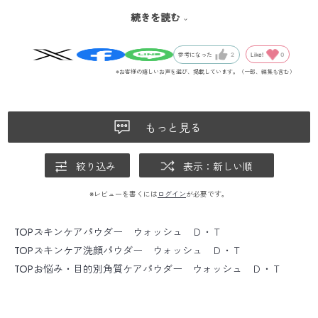
洗顔後も突っ張りませんし、早々にもう一本購入してしまいました。
続きを読む
サイクレイターBとの相性も良いです。
Like!
0
参考になった
2
※お客様の嬉しいお声を選び、掲載しています。（一部、編集も含む）
もっと見る
絞り込み
表示：新しい順
※レビューを書くには
ログイン
が必要です。
TOP
スキンケア
パウダー ウォッシュ Ｄ・Ｔ
TOP
スキンケア
洗顔
パウダー ウォッシュ Ｄ・Ｔ
TOP
お悩み・目的別
角質ケア
パウダー ウォッシュ Ｄ・Ｔ