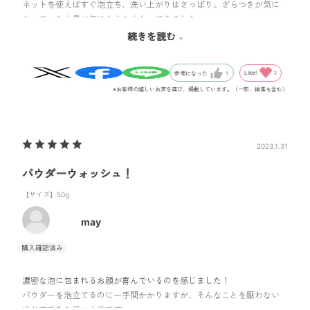
ネットを使えばすぐ泡立ち、洗い上がりはさっぱり。ざらつきが気に
なっていた小鼻が気にならなくなってきました。
続きを読む
しっかり保湿して綺麗な素肌を目指したいです。
Like!
3
参考になった
1
※お客様の嬉しいお声を選び、掲載しています。（一部、編集も含む）
2023.1.31
パウダーウォッシュ！
【サイズ】50g
may
濃密な泡に包まれるお顔が喜んでいるのを感じました！
パウダーを泡立てるのに一手間かかりますが、そんなことを厭わない
ほどすてきな使い心地です。