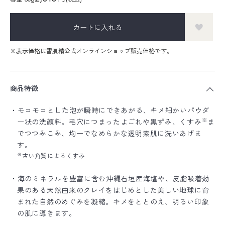
カートに入れる
※表示価格は雪肌精公式オンラインショップ販売価格です。
商品特徴
・モコモコとした泡が瞬時にできあがる、キメ細かいパウダ
※
ー状の洗顔料。毛穴につまったよごれや黒ずみ、くすみ
ま
でつつみこみ、均一でなめらかな透明素肌に洗いあげま
す。
※
古い角質によるくすみ
・海のミネラルを豊富に含む沖縄石垣産海塩や、皮脂吸着効
果のある天然由来のクレイをはじめとした美しい地球に育
まれた自然のめぐみを凝縮。キメをととのえ、明るい印象
の肌に導きます。