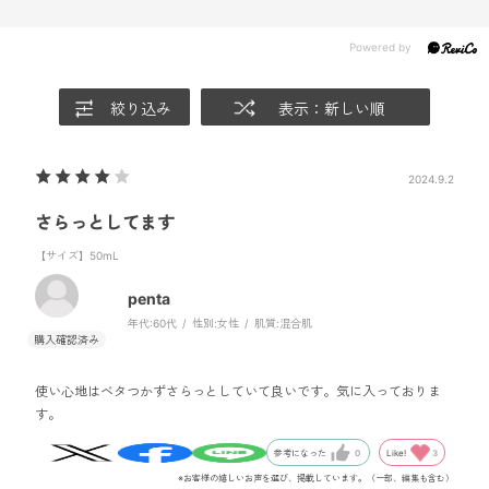
絞り込み
表示：新しい順
2024.9.2
さらっとしてます
【サイズ】50mL
penta
年代:
60代
性別:
女性
肌質:
混合肌
使い心地はベタつかずさらっとしていて良いです。気に入っておりま
す。
Like!
3
参考になった
0
※お客様の嬉しいお声を選び、掲載しています。（一部、編集も含む）