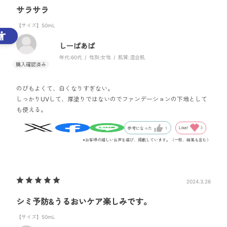
サラサラ
【サイズ】50mL
しーばあば
年代:
60代
性別:
女性
肌質:
混合肌
のびもよくて、白くなりすぎない。
しっかりUVして、厚塗りではないのでファンデーションの下地として
も使える。
Like!
3
参考になった
1
※お客様の嬉しいお声を選び、掲載しています。（一部、編集も含む）
2024.3.26
シミ予防&うるおいケア楽しみです。
【サイズ】50mL