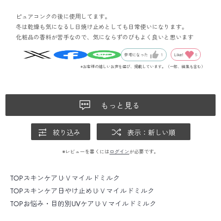
ピュアコンクの後に使用してます。
冬は乾燥も気になるし日焼け止めとしても日常使いになります。
化粧品の香料が苦手なので、気にならずのびもよく良いと思います
Like!
5
参考になった
1
※お客様の嬉しいお声を選び、掲載しています。（一部、編集も含む）
もっと見る
絞り込み
表示：新しい順
※レビューを書くには
ログイン
が必要です。
TOP
スキンケア
ＵＶマイルドミルク
TOP
スキンケア
日やけ止め
ＵＶマイルドミルク
TOP
お悩み・目的別
UVケア
ＵＶマイルドミルク