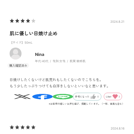
2024.8.21
肌に優しい日焼け止め
【サイズ】50mL
Nina
年代:
40代
性別:
女性
肌質:
敏感肌
日焼けしたくないけど肌荒れもしたくないのでこちらを。
もう少したっぷりつけても白浮きしないといいなと思います。
Like!
3
参考になった
0
※お客様の嬉しいお声を選び、掲載しています。（一部、編集も含む）
2024.8.16