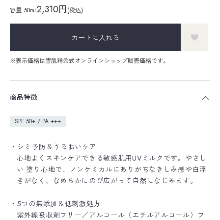
2,310円
容量
50mL
(税込)
カートに入れる
※表示価格は雪肌精公式オンラインショップ販売価格です。
商品特徴
SPF 50+ / PA +++
・シミ予防＆うるおいケア
心地よくスキンケアできる敏感肌用UVミルクです。やさし
い 塗り心地で、ノンケミカルにありがちなきしみ感や白浮
きがなく、なめらかにのび広がって自然になじみます。
・5つの無添加＆低刺激処方
紫外線吸収剤フリー／アルコール（エチルアルコール）フ