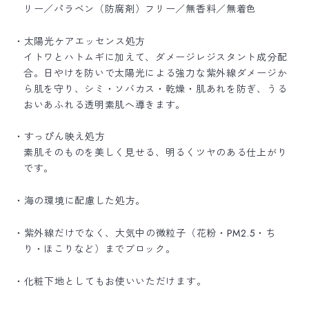
リー／パラベン（防腐剤）フリー／無香料／無着色
・太陽光ケアエッセンス処方
イトワとハトムギに加えて、ダメージレジスタント成分配
合。日やけを防いで太陽光による強力な紫外線ダメージか
ら肌を守り、シミ・ソバカス・乾燥・肌あれを防ぎ、うる
おいあふれる透明素肌へ導きます。
・すっぴん映え処方
素肌そのものを美しく見せる、明るくツヤのある仕上がり
です。
・海の環境に配慮した処方。
・紫外線だけでなく、大気中の微粒子（花粉・PM2.5・ち
り・ほこりなど）までブロック。
・化粧下地としてもお使いいただけます。