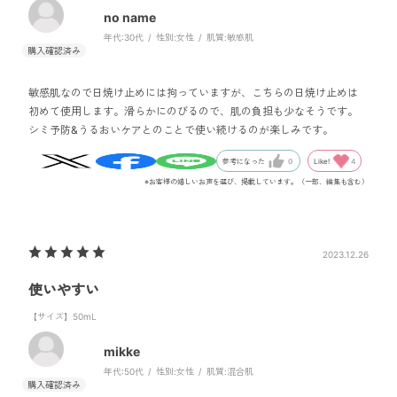
no name
年代:
30代
性別:
女性
肌質:
敏感肌
敏感肌なので日焼け止めには拘っていますが、こちらの日焼け止めは
初めて使用します。滑らかにのびるので、肌の負担も少なそうです。
シミ予防&うるおいケアとのことで使い続けるのが楽しみです。
Like!
4
参考になった
0
※お客様の嬉しいお声を選び、掲載しています。（一部、編集も含む）
2023.12.26
使いやすい
【サイズ】50mL
mikke
年代:
50代
性別:
女性
肌質:
混合肌