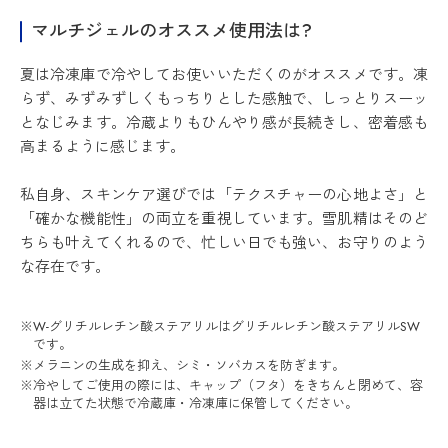
マルチジェルのオススメ使用法は?
夏は冷凍庫で冷やしてお使いいただくのがオススメです。凍
らず、みずみずしくもっちりとした感触で、しっとりスーッ
となじみます。冷蔵よりもひんやり感が長続きし、密着感も
高まるように感じます。
私自身、スキンケア選びでは「テクスチャーの心地よさ」と
「確かな機能性」の両立を重視しています。雪肌精はそのど
ちらも叶えてくれるので、忙しい日でも強い、お守りのよう
な存在です。
※W-グリチルレチン酸ステアリルはグリチルレチン酸ステアリルSW
です。
※メラニンの生成を抑え、シミ・ソバカスを防ぎます。
※冷やしてご使用の際には、キャップ（フタ）をきちんと閉めて、容
器は立てた状態で冷蔵庫・冷凍庫に保管してください。