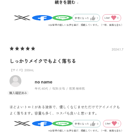
続きを読む
りの自然なもっちりしっとりさ…！感動ものです。
調べてみると雪肌精のみやびというラインのもの。
さらにはすでに生産終了になっているということも同時に知って動揺
Like!
0
参考になった
1
しました。
※お客様の嬉しいお声を選び、掲載しています。（一部、編集も含む）
まだ買えるうちに買っておこうと思います。
これに変わるラインはBLUEになるのかな…？
2024.1.7
しっかりメイクでもよく落ちる
【サイズ】200mL
no name
年代:
40代
性別:
女性
肌質:
敏感肌
ほどよいトロミがある液体で、優しくなじませただけでアイメイクも
よく落ちます。容量も多く、コスパも良いと思います。
Like!
1
参考になった
0
※お客様の嬉しいお声を選び、掲載しています。（一部、編集も含む）