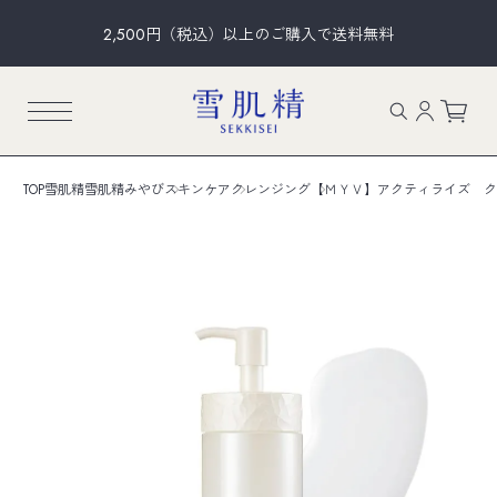
2,500円（税込）以上のご購入で送料無料
TOP
雪肌精
雪肌精みやび
スキンケア
クレンジング
【ＭＹＶ】アクティライズ ク