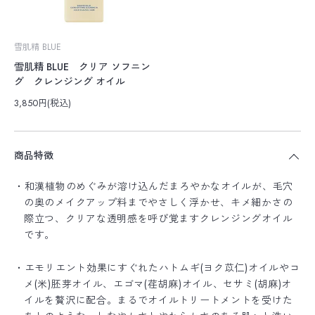
雪肌精 BLUE
雪肌精 BLUE クリア ソフニン
グ クレンジング オイル
3,850円(税込)
商品特徴
・和漢植物のめぐみが溶け込んだまろやかなオイルが、毛穴
の奥のメイクアップ料までやさしく浮かせ、キメ細かさの
際立つ、クリアな透明感を呼び覚ますクレンジングオイル
です。
・エモリエント効果にすぐれたハトムギ(ヨク苡仁)オイルやコ
メ(米)胚芽オイル、エゴマ(荏胡麻)オイル、セサミ(胡麻)オ
イルを贅沢に配合。まるでオイルトリートメントを受けた