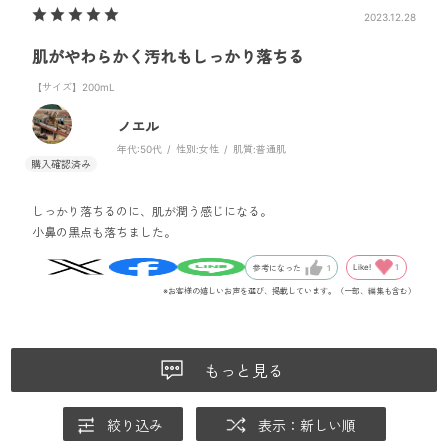
2023.12.28
肌がやわらかく汚れもしっかり落ちる
【サイズ】200mL
ノエル
年代:
50代
性別:
女性
肌質:
普通肌
しっかり落ちるのに、肌が潤う感じになる。
小鼻の黒点も落ちました。
Like!
1
参考になった
1
※お客様の嬉しいお声を選び、掲載しています。（一部、編集も含む）
もっと見る
絞り込み
表示：新しい順