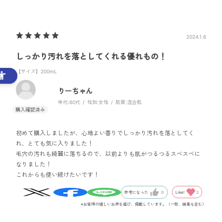
2024.1.6
しっかり汚れを落としてくれる優れもの！
【サイズ】200mL
りーちゃん
年代:
60代
性別:
女性
肌質:
混合肌
初めて購入しましたが、心地よい香りでしっかり汚れを落としてく
れ、とても気に入りました！
毛穴の汚れも綺麗に落ちるので、以前よりも肌がつるつるスベスベに
なりました！
これからも使い続けたいです！
Like!
2
参考になった
0
※お客様の嬉しいお声を選び、掲載しています。（一部、編集も含む）