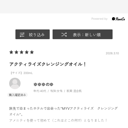
絞り込み
表示：新しい順
2026.3.10
アクティライズクレンジングオイル！
【サイズ】200mL
ゆゆゆのゆ
年代:
40代
性別:
女性
肌質:
混合肌
旅先で泊まったホテルで出会った"MYVアクティライズ クレンジング
オイル"。
アメニティを使って初めて（これはどこの何⁉︎）となりました！
オイルはいまいち苦手意識があって敬遠していたのですが、洗い上が