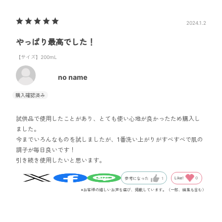
2024.1.2
やっぱり最高でした！
【サイズ】200mL
no name
試供品で使用したことがあり、とても使い心地が良かったため購入し
ました。
今までいろんなものを試しましたが、1番洗い上がりがすべすべで肌の
調子が毎日良いです！
引き続き使用したいと思います。
Like!
0
参考になった
1
※お客様の嬉しいお声を選び、掲載しています。（一部、編集も含む）