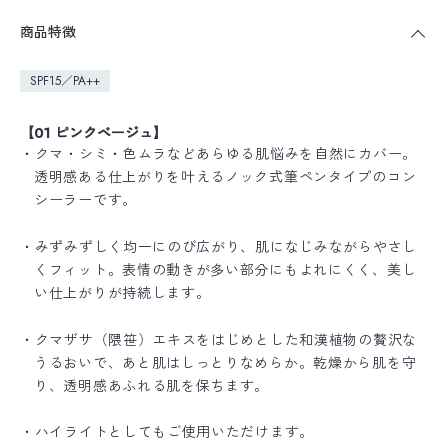
商品特徴
SPF15／PA++
【01 ピンクベージュ】
・クマ・シミ・色ムラなどあらゆる肌悩みを自然にカバー。
透明感ある仕上がりを叶えるノック式筆ペンタイプのコン
シーラーです。
・みずみずしく均一にのび広がり、肌になじみながらやさし
くフィット。表情の動きが多い部分にもよれにくく、美し
い仕上がりが持続します。
・クマザサ（隈笹）エキスをはじめとした和漢植物の贅沢な
うるおいで、あと肌はしっとりなめらか。乾燥から肌を守
り、透明感あふれる肌を保ちます。
・ハイライトとしてもご使用いただけます。