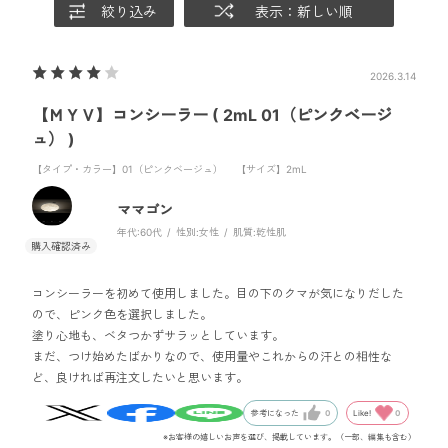
絞り込み
表示：新しい順
2026.3.14
【ＭＹＶ】コンシーラー ( 2mL 01（ピンクベージ
ュ） )
【タイプ・カラー】01（ピンクベージュ）
【サイズ】2mL
ママゴン
年代:
60代
性別:
女性
肌質:
乾性肌
コンシーラーを初めて使用しました。目の下のクマが気になりだした
ので、ピンク色を選択しました。
塗り心地も、ベタつかずサラッとしています。
まだ、つけ始めたばかりなので、使用量やこれからの汗との相性な
ど、良ければ再注文したいと思います。
Like!
0
参考になった
0
※お客様の嬉しいお声を選び、掲載しています。（一部、編集も含む）