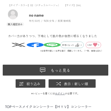
【タイプ・カラー】02（ナチュラルベージュ）
【サイズ】2mL
no name
年代:
50代
性別:
女性
肌質:
敏感肌
カバー力がありつつ、下地として肌の色が自然に明るくなりました
Like!
0
参考になった
2
※お客様の嬉しいお声を選び、掲載しています。（一部、編集も含む）
もっと見る
絞り込み
表示：新しい順
※レビューを書くには
ログイン
が必要です。
TOP
ベースメイク
コンシーラー
【ＭＹＶ】コンシーラー