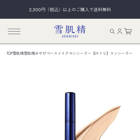
2,500円（税込）以上のご購入で送料無料
TOP
雪肌精
雪肌精みやび
ベースメイク
コンシーラー
【ＭＹＶ】コンシーラー