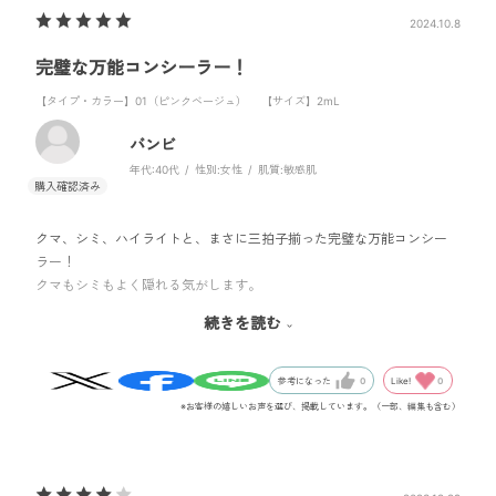
2024.10.8
完璧な万能コンシーラー！
【タイプ・カラー】01（ピンクベージュ）
【サイズ】2mL
バンビ
年代:
40代
性別:
女性
肌質:
敏感肌
クマ、シミ、ハイライトと、まさに三拍子揃った完璧な万能コンシー
ラー！
クマもシミもよく隠れる気がします。
ハイライト感は控えめですが、光りすぎず、ちょうど良い塩梅。
続きを読む
テクスチャーが割としっかりめでゆるすぎないから、クマもシミもち
ゃんと隠してくれるのかしら。
時間が経っても、目元のちりめんジワ全然目立ちません！
Like!
0
参考になった
0
これまでコンシーラーは有名どころを色々試してきましたが、ピンク
※お客様の嬉しいお声を選び、掲載しています。（一部、編集も含む）
系の商品は概ね、クマとハイライトには良いけれど、シミは隠れない
イメージがありまして。
こちらは、潤いやツヤを保ちつつアラを隠せてナチュラルに仕上がる
のが素晴らしい。