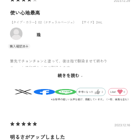
2023.12.29
私はファンデを使わないので、今回みやびのデイクリームタイトナー
使い心地最高
の後に塗ってみましたが、簡単に肌が綺麗になり気分最高！
いやー、みやびはスキンケアだけじゃなく、ベースメイクも本当に傑
【タイプ・カラー】02（ナチュラルベージュ）
【サイズ】2mL
作が多いですね！
目に染みないし、値段もお手頃だし、一応UVカットできるし、超絶オ
珠
ススメします！
筆先でチョンチョンと塗って、後は指で馴染ませて終わり
スーーと違和感なく肌に馴染みます
ただ筆先から出る量がわかりづらく、少なかったり、多かったり
続きを読む
そこが難点ですね
Like!
0
参考になった
2
※お客様の嬉しいお声を選び、掲載しています。（一部、編集も含む）
2023.12.16
明るさがアップしました