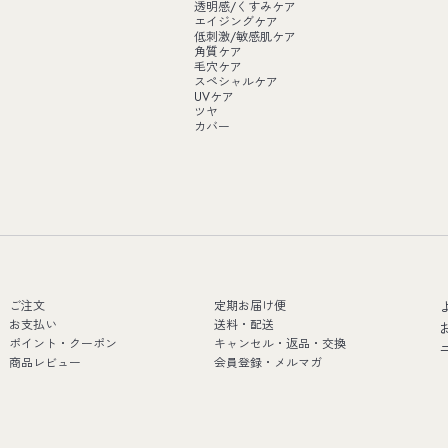
透明感/くすみケア
エイジングケア
低刺激/敏感肌ケア
角質ケア
毛穴ケア
スペシャルケア
UVケア
ツヤ
カバー
ご注文
定期お届け便
お支払い
送料・配送
ポイント・クーポン
キャンセル・返品・交換
商品レビュー
会員登録・メルマガ