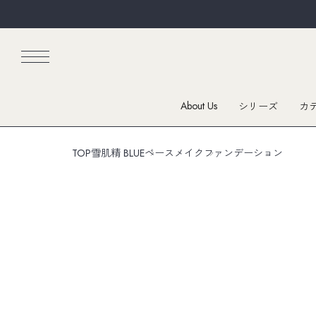
About Us
シリーズ
カ
TOP
雪肌精 BLUE
ベースメイク
ファンデーション