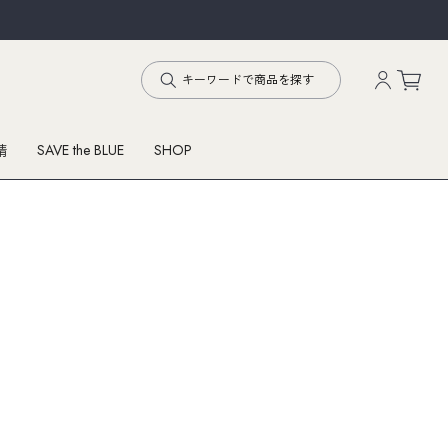
SAVE the BLUE
SHOP
精