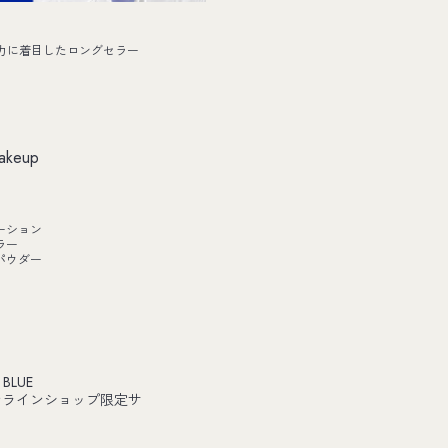
力に着目したロングセラー
akeup
ーション
ラー
パウダー
 BLUE
ンラインショップ限定サ