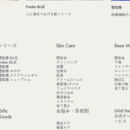
Prédia BLUE
雪肌精
人と海をつなげる新シリーズ
和漢植物の
シリーズ
Skin Care
Base M
雪肌精 BLUE
限定品
限定品
rédia BLUE
クレンジング
下地
雪肌精
洗顔
ファンデ
雪肌精 みやび
化粧水
コンシー
雪肌精 クリアウェルネス
乳液
フェイス
雪肌精 シュープレム
クリーム/ジェル
BB/CC
美容液/オイル
化粧小物
フェイスマスク
全て見る
日やけ止め
美容食品
トライアル
全て見る
Gifts
お悩み・目的別
SAVE the
公式オ
Goods
ービス
美白ケア
保湿ケア