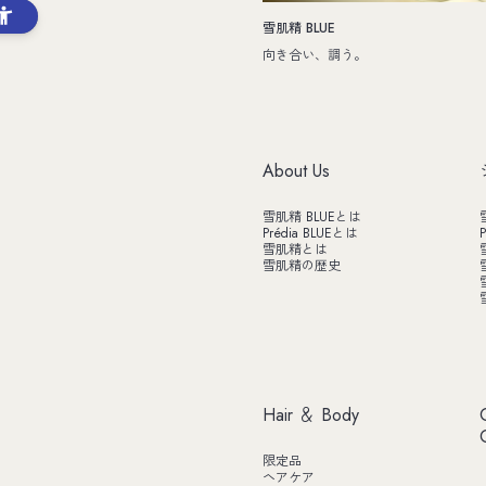
雪肌精 BLUE
向き合い、調う。
About Us
雪肌精 BLUEとは
Prédia BLUEとは
P
雪肌精とは
雪肌精の歴史
Hair ＆ Body
限定品
ヘアケア