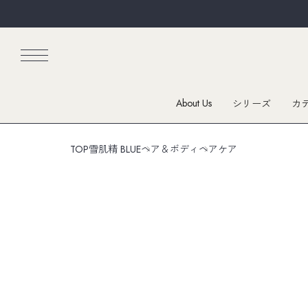
About Us
シリーズ
カ
TOP
雪肌精 BLUE
ヘア＆ボディ
ヘアケア