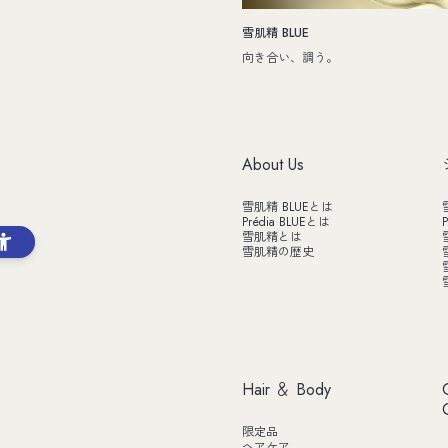
雪肌精 BLUE
向き合い、調う。
About Us
雪肌精 BLUEとは
Prédia BLUEとは
P
雪肌精とは
雪肌精の歴史
Hair ＆ Body
限定品
ヘアケア