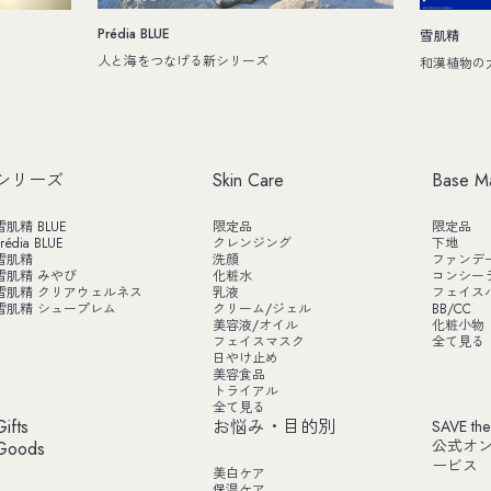
Prédia BLUE
雪肌精
人と海をつなげる新シリーズ
和漢植物の
シリーズ
Skin Care
Base M
雪肌精 BLUE
限定品
限定品
rédia BLUE
クレンジング
下地
雪肌精
洗顔
ファンデ
雪肌精 みやび
化粧水
コンシー
雪肌精 クリアウェルネス
乳液
フェイス
雪肌精 シュープレム
クリーム/ジェル
BB/CC
美容液/オイル
化粧小物
フェイスマスク
全て見る
日やけ止め
美容食品
トライアル
全て見る
Gifts
お悩み・目的別
SAVE the
公式オ
Goods
ービス
美白ケア
保湿ケア