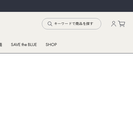
SAVE the BLUE
SHOP
精