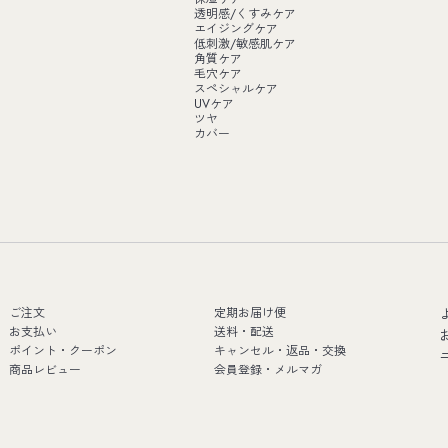
透明感/くすみケア
エイジングケア
低刺激/敏感肌ケア
角質ケア
毛穴ケア
スペシャルケア
UVケア
ツヤ
カバー
ご注文
定期お届け便
お支払い
送料・配送
ポイント・クーポン
キャンセル・返品・交換
商品レビュー
会員登録・メルマガ