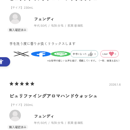
【サイズ】230mL
フェンディ
年代:
50代
性別:
女性
肌質:
普通肌
手を洗う度に香りが良くリラックスします
Like!
0
参考になった
0
※お客様の嬉しいお声を選び、掲載しています。（一部、編集も含む）
2026.1.6
ピュリファイングアロマハンドウォッシュ
【サイズ】250mL
フェンディ
年代:
50代
性別:
女性
肌質:
普通肌