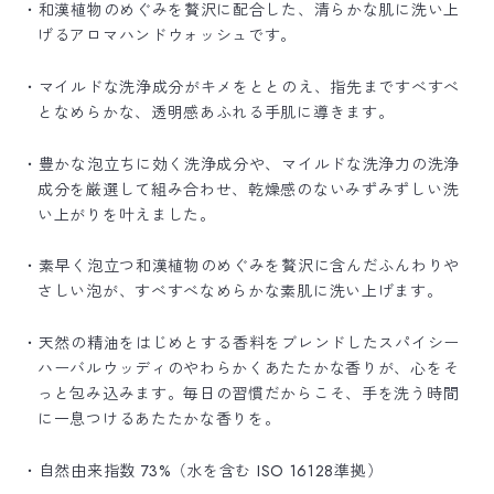
・和漢植物のめぐみを贅沢に配合した、清らかな肌に洗い上
げるアロマハンドウォッシュです。
・マイルドな洗浄成分がキメをととのえ、指先まですべすべ
となめらかな、透明感あふれる手肌に導きます。
・豊かな泡立ちに効く洗浄成分や、マイルドな洗浄力の洗浄
成分を厳選して組み合わせ、乾燥感のないみずみずしい洗
い上がりを叶えました。
・素早く泡立つ和漢植物のめぐみを贅沢に含んだふんわりや
さしい泡が、すべすべなめらかな素肌に洗い上げます。
・天然の精油をはじめとする香料をブレンドしたスパイシー
ハーバルウッディのやわらかくあたたかな香りが、心をそ
っと包み込みます。毎日の習慣だからこそ、手を洗う時間
に一息つけるあたたかな香りを。
・自然由来指数 73%（水を含む ISO 16128準拠）