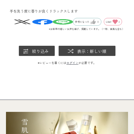
手を洗う度に香りが良くリラックスします
Like!
2
参考になった
0
※お客様の嬉しいお声を選び、掲載しています。（一部、編集も含む）
絞り込み
表示：新しい順
※レビューを書くには
ログイン
が必要です。