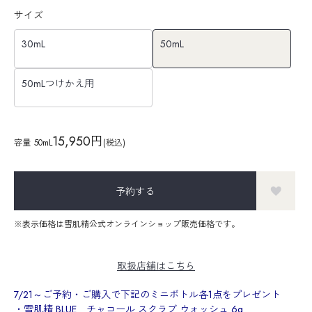
サイズ
30mL
50mL
50mLつけかえ用
15,950円
容量
50mL
(税込)
予約する
※表示価格は雪肌精公式オンラインショップ販売価格です。
取扱店舗はこちら
7/21～ご予約・ご購入で下記のミニボトル各1点をプレゼント
・
雪肌精 BLUE チャコール スクラブ ウォッシュ
6g