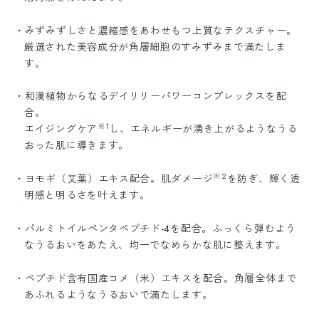
・みずみずしさと濃縮感をあわせもつ上質なテクスチャー。
厳選された美容成分が角層細胞のすみずみまで満たしま
す。
・和漢植物からなるデイリリーパワーコンプレックスを配
合。
※1
エイジングケア
し、エネルギーが湧き上がるようなうる
おった肌に導きます。
※2
・ヨモギ（艾葉）エキス配合。肌ダメージ
を防ぎ、輝く透
明感と明るさを叶えます。
・パルミトイルペンタペプチド-4を配合。ふっくら弾むよう
なうるおいをあたえ、均一でなめらかな肌に整えます。
・ペプチド含有国産コメ（米）エキスを配合。角層全体まで
あふれるようなうるおいで満たします。