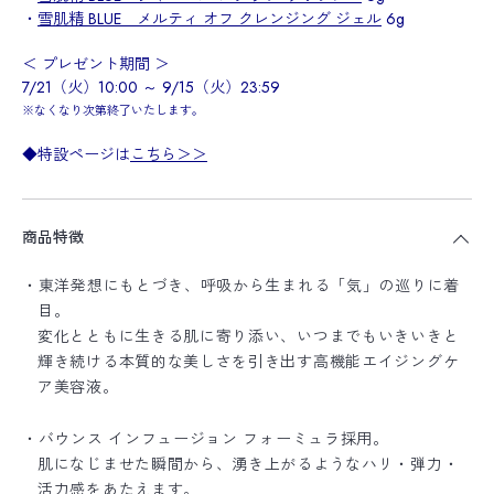
・
雪肌精 BLUE メルティ オフ クレンジング ジェル
6g
＜ プレゼント期間 ＞
7/21（火）10:00 ～ 9/15（火）23:59
※なくなり次第終了いたします。
◆特設ページは
こちら＞＞
商品特徴
・東洋発想にもとづき、呼吸から生まれる「気」の巡りに着
目。
変化とともに生きる肌に寄り添い、いつまでもいきいきと
輝き続ける本質的な美しさを引き出す高機能エイジングケ
ア美容液。
・バウンス インフュージョン フォーミュラ採用。
肌になじませた瞬間から、湧き上がるようなハリ・弾力・
活力感をあたえます。