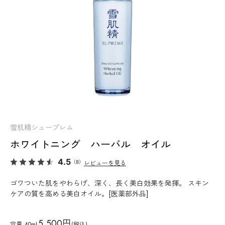
雪肌精シュープレム
ホワイトニング ハーバル オイル
4.5
（8）
レビューを見る
ゴワついた肌をやわらげ、深く、長く美白効果を発揮。 スキン
ケアの質を高める美白オイル。[医薬部外品]
5,500円
容量
40mL
(税込)