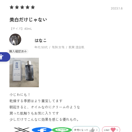
2023.1.6
美白だけじゃない
【サイズ】40mL
はなこ
年代:
50代
性別:
女性
肌質:
混合肌
小じわにも！
乾燥する季節はより重宝してます
朝起きると、オイルなのにクリームのような
潤った肌触りもお気に入りです
少しだけでこんなに効果を感じる優れもの。
Like!
5
参考になった
2