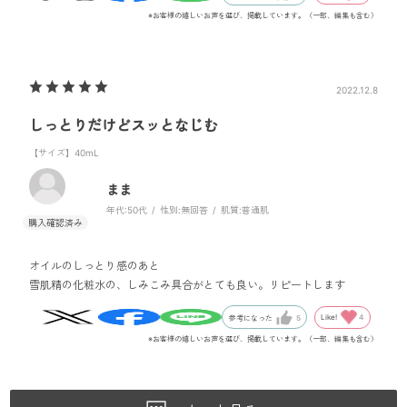
※お客様の嬉しいお声を選び、掲載しています。（一部、編集も含む）
2022.12.8
しっとりだけどスッとなじむ
【サイズ】40mL
まま
年代:
50代
性別:
無回答
肌質:
普通肌
オイルのしっとり感のあと
雪肌精の化粧水の、しみこみ具合がとても良い。リピートします
Like!
4
参考になった
5
※お客様の嬉しいお声を選び、掲載しています。（一部、編集も含む）