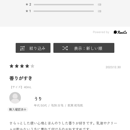
★
2
(0)
★
1
(0)
絞り込み
表示：新しい順
2023.12.30
香りがすき
【サイズ】40mL
うり
年代:
50代
性別:
女性
肌質:
乾性肌
さらっとした使い心地とほんのりした香りが好きです。乳液やクリー
ムが乾かないうちに重ねて付けるのがおすすめです。