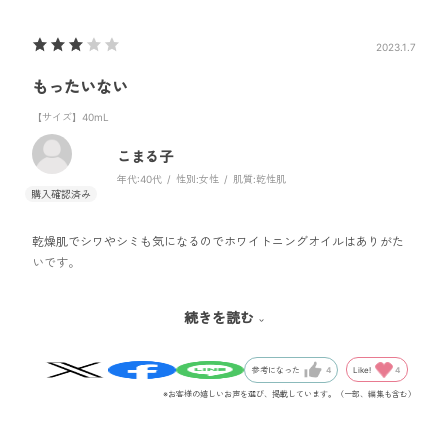
2023.1.7
もったいない
【サイズ】40mL
こまる子
年代:
40代
性別:
女性
肌質:
乾性肌
乾燥肌でシワやシミも気になるのでホワイトニングオイルはありがた
いです。
必要量の数滴を手のひらに出すために10数回振らないといけないのは
続きを読む
毎回残念だと思いながら使ってます。一滴量も少なく肌と手のひらの
摩擦が気になり多めに出してしまう結果に。
Like!
4
参考になった
4
ただ、本当に肌はしっとり明るくなります。
※お客様の嬉しいお声を選び、掲載しています。（一部、編集も含む）