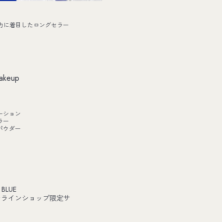
力に着目したロングセラー
akeup
ーション
ラー
パウダー
 BLUE
ンラインショップ限定サ