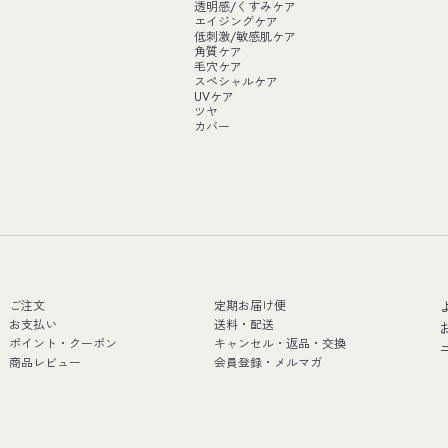
透明感/くすみケア
エイジングケア
低刺激/敏感肌ケア
角質ケア
毛穴ケア
スペシャルケア
UVケア
ツヤ
カバー
ご注文
定期お届け便
お支払い
送料・配送
ポイント・クーポン
キャンセル・返品・交換
商品レビュー
会員登録・メルマガ