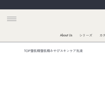
About Us
シリーズ
カ
TOP
雪肌精
雪肌精みやび
スキンケア
乳液