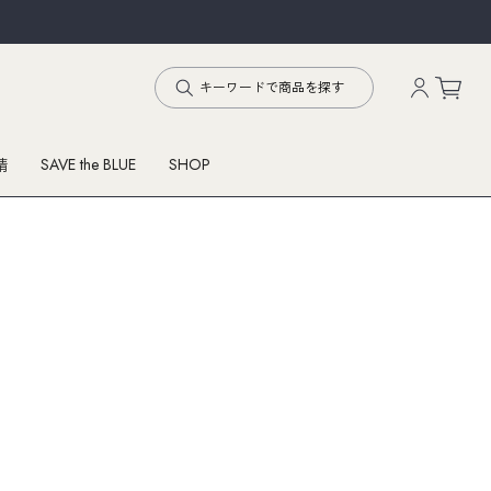
SAVE the BLUE
SHOP
精