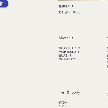
雪肌精 BLUE
向き合い、調う。
About Us
雪肌精 BLUEとは
Prédia BLUEとは
P
雪肌精とは
雪肌精の歴史
Hair ＆ Body
限定品
ヘアケア