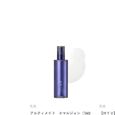
乳液
乳液
アルティメイト エマルジョン（140
【ＭＹＶ