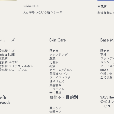
Prédia BLUE
雪肌精
人と海をつなげる新シリーズ
和漢植物の
シリーズ
Skin Care
Base M
雪肌精 BLUE
限定品
限定品
rédia BLUE
クレンジング
下地
雪肌精
洗顔
ファンデ
雪肌精 みやび
化粧水
コンシー
雪肌精 クリアウェルネス
乳液
フェイス
雪肌精 シュープレム
クリーム/ジェル
BB/CC
美容液/オイル
化粧小物
フェイスマスク
全て見る
日やけ止め
美容食品
トライアル
全て見る
Gifts
お悩み・目的別
SAVE the
公式オ
Goods
ービス
美白ケア
保湿ケア