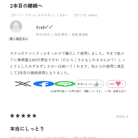
2本目の継続へ
【タイプ・カラー】みずみずしいうるおい
【サイズ】140mL
ｹﾝﾕｳﾊﾟﾊﾟ
年代:
60代
性別:
男性
肌質:
普通肌
ホテルのアメニティがきっかけで購入して使用しました。今まで肌ケ
アに無頓着な60代男性ですが（だからこそかもしれませんが？）しっ
とりとしたみずみずしさが一日続いてくれます。秋からの使用に満足
して2本目の継続使用となりました。
Like!
2
参考になった
3
※お客様の嬉しいお声を選び、掲載しています。（一部、編集も含む）
2024.1.3
本当にしっとり
【タイプ・カラー】しっとりしたうるおい
【サイズ】140mL