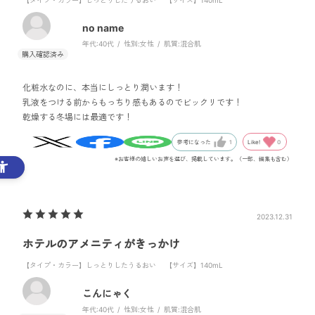
no name
年代:
40代
性別:
女性
肌質:
混合肌
化粧水なのに、本当にしっとり潤います！
乳液をつける前からもっちり感もあるのでビックリです！
乾燥する冬場には最適です！
Like!
0
参考になった
1
※お客様の嬉しいお声を選び、掲載しています。（一部、編集も含む）
2023.12.31
ホテルのアメニティがきっかけ
【タイプ・カラー】しっとりしたうるおい
【サイズ】140mL
こんにゃく
年代:
40代
性別:
女性
肌質:
混合肌