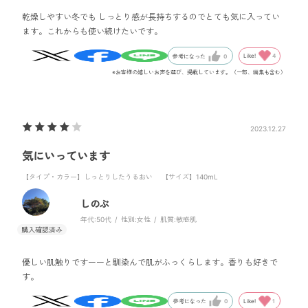
乾燥しやすい冬でも しっとり感が長持ちするのでとても気に入ってい
ます。これからも使い続けたいです。
Like!
4
参考になった
0
※お客様の嬉しいお声を選び、掲載しています。（一部、編集も含む）
2023.12.27
気にいっています
【タイプ・カラー】しっとりしたうるおい
【サイズ】140mL
しのぶ
年代:
50代
性別:
女性
肌質:
敏感肌
優しい肌触りですーーと馴染んで肌がふっくらします。香りも好きで
す。
Like!
1
参考になった
0