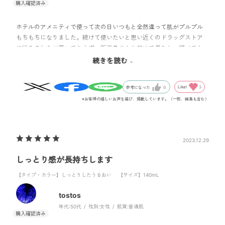
ホテルのアメニティで使って次の日いつもと全然違って肌がプルプル
もちもちになりました。続けて使いたいと思い近くのドラッグストア
に行きましたが置いておらず、販売員さんも初めて見たと。調べても
らったら店舗にはあまり置いておらず成田のお店が一番近いと言われ
続きを読む
ましたが遠い為ネットで購入しました。
Like!
3
参考になった
0
※お客様の嬉しいお声を選び、掲載しています。（一部、編集も含む）
2023.12.29
しっとり感が長持ちします
【タイプ・カラー】しっとりしたうるおい
【サイズ】140mL
tostos
年代:
50代
性別:
女性
肌質:
普通肌