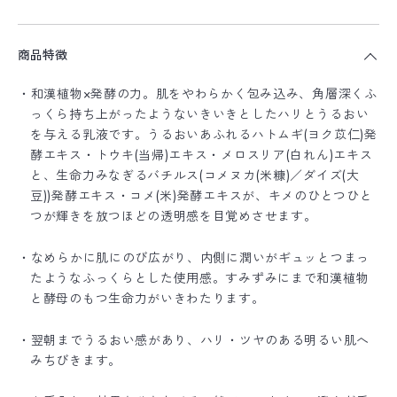
商品特徴
・和漢植物×発酵の力。肌をやわらかく包み込み、角層深くふ
っくら持ち上がったようないきいきとしたハリとうるおい
を与える乳液です。うるおいあふれるハトムギ(ヨク苡仁)発
酵エキス・トウキ(当帰)エキス・メロスリア(白れん)エキス
と、生命力みなぎるバチルス(コメヌカ(米糠)／ダイズ(大
豆))発酵エキス・コメ(米)発酵エキスが、キメのひとつひと
つが輝きを放つほどの透明感を目覚めさせます。
・なめらかに肌にのび広がり、内側に潤いがギュッとつまっ
たようなふっくらとした使用感。すみずみにまで和漢植物
と酵母のもつ生命力がいきわたります。
・翌朝までうるおい感があり、ハリ・ツヤのある明るい肌へ
みちびきます。