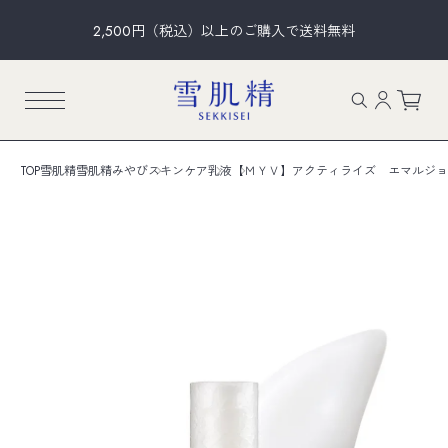
2,500円（税込）以上のご購入で送料無料
TOP
雪肌精
雪肌精みやび
スキンケア
乳液
【ＭＹＶ】アクティライズ エマルジョン