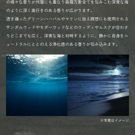
の様々な香りが何層にも重なり森羅万象全てを包みこむ深青な海
のように深く奥行きのある香りが広がります。
透き通ったグリーンハーバルやマリンに加え瞑想にも使用される
サンダルウッドやセダーウッドなどのウッディやムスクが合わさ
りどこまでも広く、深青な海と対峙するように、静かに自身をニ
ュートラルにととのえる浄化感のある香りが包み込みます。
※写真はイメージ